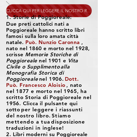
CLICCA QUI PER LEGGERE IL NOSTRO RIEPILOGO DEL LIBRO
1. Storie di Poggioreale:
Due preti cattolici nati a
Poggioreale hanno scritto libri
famosi sulla loro amata città
natale.
Può. Nunzio Caronna
,
nato nel 1860 e morto nel 1928,
scrisse
Memorie Storiche di
Poggioreale
nel 1901 e
Vita
Civile o Supplimento
alla
Monografia Storica di
Poggioreale
nel 1906.
Dott.
Può. Francesco Aloisio
, nato
nel 1877 e morto nel 1965, ha
scritto Storia di Poggioreale nel
1956. Clicca il pulsante qui
sotto
per leggere i riassunti
del nostro libro.
Stiamo
mettendo a tua
disposizione
traduzioni in inglese!
2. Libri moderni su Poggioreale