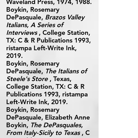
Waveland Press, 1974, 1988.
Boykin, Rosemary
DePasquale,
Brazos Valley
Italians, A Series of
Interviews
, College Station,
TX: C & R Publications 1993,
ristampa Left-Write Ink,
2019.
Boykin, Rosemary
DePasquale,
The Italians of
Steele's Store
, Texas,
College Station, TX: C & R
Publications 1993, ristampa
Left-Write Ink, 2019.
Boykin, Rosemary
DePasquale, Elizabeth Anne
Boykin,
The DePasquales,
From Italy-Sicily to Texas
, C