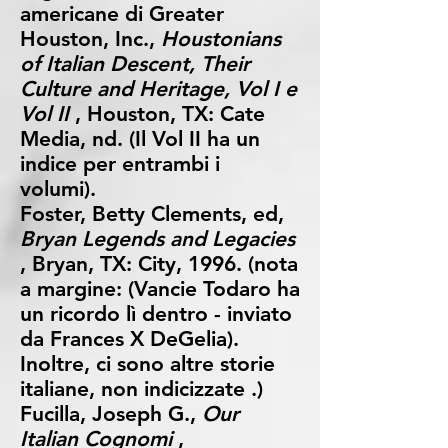
americane di Greater
Houston, Inc.,
Houstonians
of Italian Descent, Their
Culture and Heritage, Vol I e
​​Vol II
, Houston, TX: Cate
Media, nd. (Il Vol II ha un
indice per entrambi i
volumi).
Foster, Betty Clements, ed,
Bryan Legends and Legacies
, Bryan, TX: City, 1996. (nota
a margine: (Vancie Todaro ha
un ricordo lì dentro - inviato
da Frances X DeGelia).
Inoltre, ci sono altre storie
italiane, non indicizzate .)
Fucilla, Joseph G.,
Our
Italian Cognomi
,