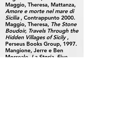
Maggio, Theresa, Mattanza,
Amore e morte nel mare di
Sicilia
, Contrappunto 2000.
Maggio, Theresa,
The Stone
Boudoir, Travels Through the
Hidden Villages of Sicily
,
Perseus Books Group, 1997.
Mangione, Jerre e Ben
Morreale,
La Storia, Five
Centuries of the Italian
American Experience
,
HarperCollins Pub, 1992.
Margavio, AV e Jerome J.
Salomone,
Bread and
Respect, The Italians of
Louisiana
, Pelican Pub,
2002.
Maselli, Joseph e Dominic