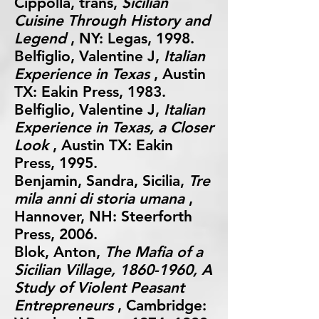
Cippolla, trans,
Sicilian
Cuisine Through History and
Legend
, NY: Legas, 1998.
Belfiglio, Valentine J,
Italian
Experience in Texas
, Austin
TX: Eakin Press, 1983.
Belfiglio, Valentine J,
Italian
Experience in Texas, a Closer
Look
, Austin TX: Eakin
Press, 1995.
Benjamin, Sandra, Sicilia,
Tre
mila anni di storia umana
,
Hannover, NH: Steerforth
Press, 2006.
Blok, Anton,
The Mafia of a
Sicilian Village,
1860-1960
, A
Study of Violent Peasant
Entrepreneurs
, Cambridge: