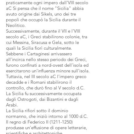
praticamente ogni impero dall'VIII secolo
aC Si pensa che il nome "Sicilia" abbia
avuto origine dai Sikels, uno dei tre
popoli che occupò la Sicilia durante il
Neolitico.
Successivamente, durante il VII e l'VIII
secolo aC, i Greci stabilirono colonie, tra
cui Messina, Siracusa e Gela, sotto le
quali la Sicilia fiorì culturalmente.
Sebbene i Cartaginesi arrivassero
all'incirca nello stesso periodo dei Greci,
furono confinati a nord-ovest dell'isola ed
esercitarono un'influenza minore sull'isola.
Tuttavia, nel III secolo aC l'impero greco
decadde e i Romani stabilirono il
controllo, che durò fino al V secolo d.C.
La Sicilia fu successivamente occupata
dagli Ostrogoti, dai Bizantini e dagli
Arabi.
La Sicilia rifiorì sotto il dominio
normanno, che iniziò intorno al 1000 d.C.
Il regno di Federico II
(1211-1250)
produsse un'effusione di opere letterarie,
scientifiche e architettoniche,