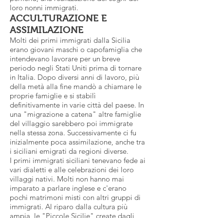
loro nonni immigrati.
ACCULTURAZIONE E
ASSIMILAZIONE
Molti dei primi immigrati dalla Sicilia
erano giovani maschi o capofamiglia che
intendevano lavorare per un breve
periodo negli Stati Uniti prima di tornare
in Italia. Dopo diversi anni di lavoro, più
della metà alla fine mandò a chiamare le
proprie famiglie e si stabilì
definitivamente in varie città del paese. In
una "migrazione a catena" altre famiglie
del villaggio sarebbero poi immigrate
nella stessa zona. Successivamente ci fu
inizialmente poca assimilazione, anche tra
i siciliani emigrati da regioni diverse.
I primi immigrati siciliani tenevano fede ai
vari dialetti e alle celebrazioni dei loro
villaggi nativi. Molti non hanno mai
imparato a parlare inglese e c'erano
pochi matrimoni misti con altri gruppi di
immigrati. Al riparo dalla cultura più
ampia, le "Piccole Sicilie" create dagli