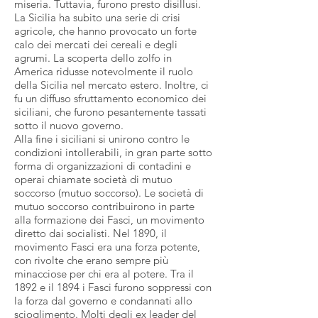
miseria. Tuttavia, furono presto disillusi.
La Sicilia ha subito una serie di crisi
agricole, che hanno provocato un forte
calo dei mercati dei cereali e degli
agrumi. La scoperta dello zolfo in
America ridusse notevolmente il ruolo
della Sicilia nel mercato estero. Inoltre, ci
fu un diffuso sfruttamento economico dei
siciliani, che furono pesantemente tassati
sotto il nuovo governo.
Alla fine i siciliani si unirono contro le
condizioni intollerabili, in gran parte sotto
forma di organizzazioni di contadini e
operai chiamate società di mutuo
soccorso (mutuo soccorso). Le società di
mutuo soccorso contribuirono in parte
alla formazione dei Fasci, un movimento
diretto dai socialisti. Nel 1890, il
movimento Fasci era una forza potente,
con rivolte che erano sempre più
minacciose per chi era al potere. Tra il
1892 e il 1894 i Fasci furono soppressi con
la forza dal governo e condannati allo
scioglimento. Molti degli ex leader del