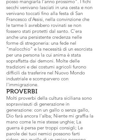
posso mangiarla l'anno prossimo". I fichi
secchi venivano lasciati in una cesta e non
venivano toccati fino alla festa di San
Francesco d'Assisi, nella convinzione che
le tarme li avrebbero rovinati se non
fossero stati protetti dal santo. C'era
anche una persistente credenza nelle
forme di stregoneria: una fede nel
"malocchio" e la necessità di un esorcista
per una persona la cui anima è stata
sopraffatta dai demoni. Molte delle
tradizioni e dei costumi agricoli furono
difficili da trasferire nel Nuovo Mondo
industriale e scomparvero con
l'immigrazione.
PROVERBI
Molti proverbi della cultura siciliana sono
sopravvissuti di generazione in
generazione: con un gallo o senza gallo,
Dio farà ancora l'alba; Niente mi graffia la
mano come le mie stesse unghie; La
guerra è persa per troppi consigli; Le
parole dei tuoi nemici possono farti
ridere, ma quelle di un amico possono