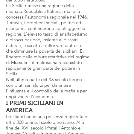
La Sicilia rimase una regione della
neonata Repubblica Italiana, ma le fu
concessa l'autonomia regionale nel 1946.
Tuttavia, i problemi sociali, politici ed
economici continuarono ad affliggere la
regione. L'elevato tasso di analfabetismo
e disoccupazione, insieme ai disastri
naturali, è servito a rafforzare piuttosto
che diminuire la povertà dei siciliani. E,
liberato dalle misure restrittive del regime
di Mussolini, il mafioso ha riacquistato
rapidamente gran parte del potere in
Sicilia.
Nell'ultima parte del XX secolo furono
compiuti seri sforzi per diminuire
l'influenza e il controllo della mafia e per
ringiovanire l'economia.
I PRIMI SICILIANI IN
AMERICA
I siciliani hanno una presenza registrata di
oltre 300 anni sul suolo americano. Alla
fine del XVII secolo i fratelli Antonio e
Tomaso Crisafi salparono per l'America.