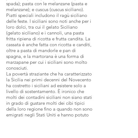
spada); pasta con le melanzane (pasta e
melanzane); e cuscus (cuscus siciliano).
Piatti speciali includono il ragù siciliano
delle feste. I siciliani sono noti anche per i
loro dolci, tra cui il gelato Siciliano
(gelato siciliano) e i cannoli, una pasta
fritta ripiena di ricotta e frutta candita. La
cassata è anche fatta con ricotta e canditi,
oltre a pasta di mandorle e pan di
spagna, e la martorana è una forma di
marzapane per cui i siciliani sono molto
conosciuti.
La povertà straziante che ha caratterizzato
la Sicilia nei primi decenni del Novecento
ha costretto i siciliani ad esistere solo a
livello di sostentamento. È ironico che
molti dei contadini siciliani non siano stati
in grado di gustare molti dei cibi tipici
della loro regione fino a quando non sono
emigrati negli Stati Uniti e hanno potuto
permetterselo. Il cibo è diventato una
parte centrale della vita degli immigrati e
ha trovato un posto di rilievo in molte