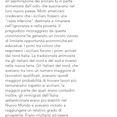
all'assimilazione dei siciliani fu in parte
alimentata dall'odio che suscitavano nel
loro nuovo paese. Molti americani
credevano che i siciliani fossero una
"razza inferiore" destinata a rimanere
nell'ignoranza e nella povertà. Il
pregiudizio incoraggiato da questa
convinzione ha generato un circolo vizioso
di limitate opportunità economiche ed
educative. I primi tra coloro che
respinsero i siciliani furono i primi arrivati ​​
dal nord Italia. La tradizionale animosità
tra gli italiani del nord e del sud si riversò
nella nuova terra. Gli italiani del nord, che
avevano tra loro un numero maggiore di
lavoratori qualificati, avevano quindi
maggiori probabilità di trovare lavori più
remunerativi rispetto ai siciliani, la
maggior parte dei quali erano contadini.
Inoltre, gli immigrati dell'Italia
settentrionale erano più stabiliti nel
Nuovo Mondo e avevano iniziato a
raggiungere un relativo grado di
prosperità. Erano riluttanti ad essere