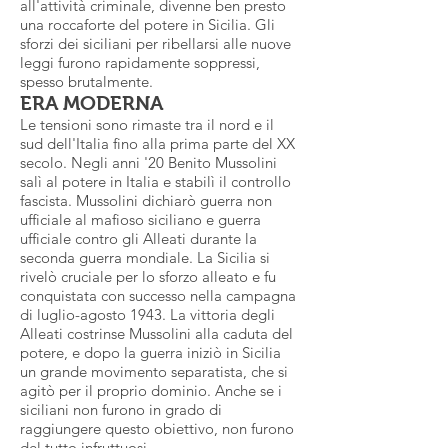
all'attività criminale, divenne ben presto
una roccaforte del potere in Sicilia. Gli
sforzi dei siciliani per ribellarsi alle nuove
leggi furono rapidamente soppressi,
spesso brutalmente.
ERA MODERNA
Le tensioni sono rimaste tra il nord e il
sud dell'Italia fino alla prima parte del XX
secolo. Negli anni '20 Benito Mussolini
salì al potere in Italia e stabilì il controllo
fascista. Mussolini dichiarò guerra non
ufficiale al mafioso siciliano e guerra
ufficiale contro gli Alleati durante la
seconda guerra mondiale. La Sicilia si
rivelò cruciale per lo sforzo alleato e fu
conquistata con successo nella campagna
di luglio-agosto 1943. La vittoria degli
Alleati costrinse Mussolini alla caduta del
potere, e dopo la guerra iniziò in Sicilia
un grande movimento separatista, che si
agitò per il proprio dominio. Anche se i
siciliani non furono in grado di
raggiungere questo obiettivo, non furono
del tutto infruttuosi.