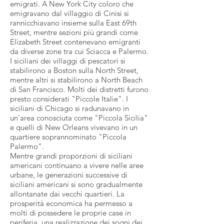
emigrati. A New York City coloro che
emigravano dal villaggio di Cinisi si
rannicchiavano insieme sulla East 69th
Street, mentre sezioni più grandi come
Elizabeth Street contenevano emigranti
da diverse zone tra cui Sciacca e Palermo.
I siciliani dei villaggi di pescatori si
stabilirono a Boston sulla North Street,
mentre altri si stabilirono a North Beach
di San Francisco. Molti dei distretti furono
presto considerati "Piccole Italie". I
siciliani di Chicago si radunavano in
un'area conosciuta come "Piccola Sicilia"
e quelli di New Orleans vivevano in un
quartiere soprannominato "Piccola
Palermo".
Mentre grandi proporzioni di siciliani
americani continuano a vivere nelle aree
urbane, le generazioni successive di
siciliani americani si sono gradualmente
allontanate dai vecchi quartieri. La
prosperità economica ha permesso a
molti di possedere le proprie case in
periferia, una realizzazione dei sogni dei