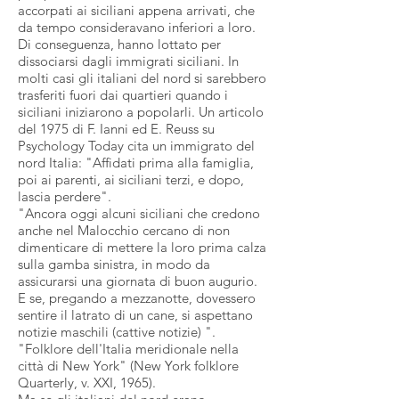
accorpati ai siciliani appena arrivati, che
da tempo consideravano inferiori a loro.
Di conseguenza, hanno lottato per
dissociarsi dagli immigrati siciliani. In
molti casi gli italiani del nord si sarebbero
trasferiti fuori dai quartieri quando i
siciliani iniziarono a popolarli. Un articolo
del 1975 di F. Ianni ed E. Reuss su
Psychology Today cita un immigrato del
nord Italia: "Affidati prima alla famiglia,
poi ai parenti, ai siciliani terzi, e dopo,
lascia perdere".
"Ancora oggi alcuni siciliani che credono
anche nel Malocchio cercano di non
dimenticare di mettere la loro prima calza
sulla gamba sinistra, in modo da
assicurarsi una giornata di buon augurio.
E se, pregando a mezzanotte, dovessero
sentire il latrato di un cane, si aspettano
notizie maschili (cattive notizie) ".
"Folklore dell'Italia meridionale nella
città di New York" (New York folklore
Quarterly, v. XXI, 1965).