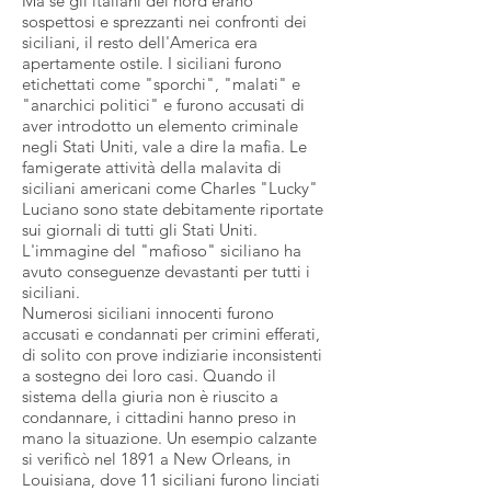
Ma se gli italiani del nord erano
sospettosi e sprezzanti nei confronti dei
siciliani, il resto dell'America era
apertamente ostile. I siciliani furono
etichettati come "sporchi", "malati" e
"anarchici politici" e furono accusati di
aver introdotto un elemento criminale
negli Stati Uniti, vale a dire la mafia. Le
famigerate attività della malavita di
siciliani americani come Charles "Lucky"
Luciano sono state debitamente riportate
sui giornali di tutti gli Stati Uniti.
L'immagine del "mafioso" siciliano ha
avuto conseguenze devastanti per tutti i
siciliani.
Numerosi siciliani innocenti furono
accusati e condannati per crimini efferati,
di solito con prove indiziarie inconsistenti
a sostegno dei loro casi. Quando il
sistema della giuria non è riuscito a
condannare, i cittadini hanno preso in
mano la situazione. Un esempio calzante
si verificò nel 1891 a New Orleans, in
Louisiana, dove 11 siciliani furono linciati