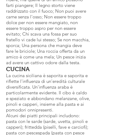
farti piangere; Il legno storto viene
raddrizzato con il fuoco; Non puoi avere
carne senza l'osso; Non essere troppo
dolce per non essere mangiato, non
essere troppo aspro per non essere
evitato; Chi scava una fossa per suo
fratello vi cade lui stesso; Se non macchia,
sporca; Una persona che mangia deve
fare le briciole; Una roccia offerta da un
amico è come una mela; Un pesce inizia
ad avere un cattivo odore dalla testa.
CUCINA
La cucina siciliana è saporita e saporita e
riflette l'influenza di un'eredità culturale
diversificata. Un'influenza araba è
particolarmente evidente. Il cibo è caldo
e speziato e abbondano melanzane, olive,
pinoli e capperi, insieme alla pasta e ai
pomodori onnipresenti.
Alcuni dei piatti principali includono:
pasta con le sarde (sarde, uvetta, pinoli e
capperi); frittedda (piselli, fave e carciofi);
pasta con pescespada (pasta con pesce