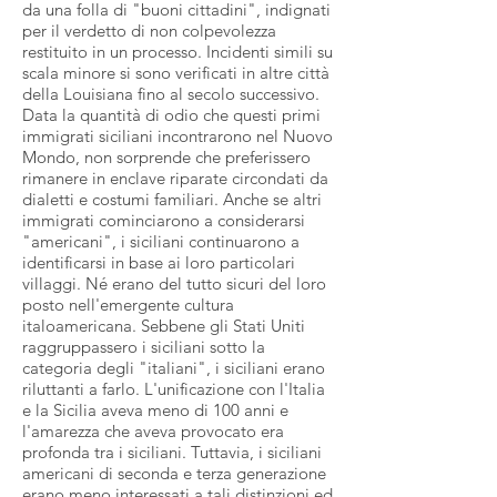
da una folla di "buoni cittadini", indignati
per il verdetto di non colpevolezza
restituito in un processo. Incidenti simili su
scala minore si sono verificati in altre città
della Louisiana fino al secolo successivo.
Data la quantità di odio che questi primi
immigrati siciliani incontrarono nel Nuovo
Mondo, non sorprende che preferissero
rimanere in enclave riparate circondati da
dialetti e costumi familiari. Anche se altri
immigrati cominciarono a considerarsi
"americani", i siciliani continuarono a
identificarsi in base ai loro particolari
villaggi. Né erano del tutto sicuri del loro
posto nell'emergente cultura
italoamericana. Sebbene gli Stati Uniti
raggruppassero i siciliani sotto la
categoria degli "italiani", i siciliani erano
riluttanti a farlo. L'unificazione con l'Italia
e la Sicilia aveva meno di 100 anni e
l'amarezza che aveva provocato era
profonda tra i siciliani. Tuttavia, i siciliani
americani di seconda e terza generazione
erano meno interessati a tali distinzioni ed