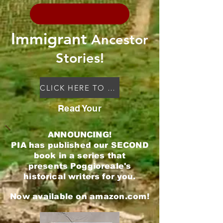
Immigrant
Ancestor
Stories!
CLICK HERE TO READ
Read Your
ANNOUNCING!
PIA has published our SECOND
book in a series that
presents
Poggioreale's
historical writers for you.
Now available on amazon.com!