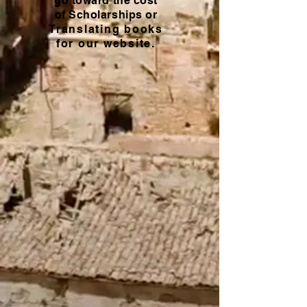
go toward
the cost
of Scholarships or
T
ranslating books
for our website
.